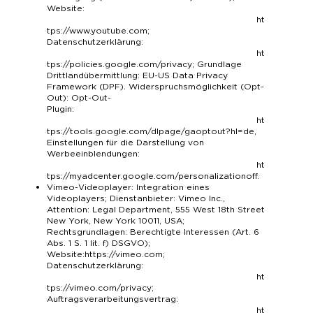
Website:
ht
tps://www.youtube.com
;
Datenschutzerklärung:
ht
tps://policies.google.com/privacy
; Grundlage
Drittlandübermittlung: EU-US Data Privacy
Framework (DPF). Widerspruchsmöglichkeit (Opt-
Out): Opt-Out-
Plugin:
ht
tps://tools.google.com/dlpage/gaoptout?hl=de
,
Einstellungen für die Darstellung von
Werbeeinblendungen:
ht
tps://myadcenter.google.com/personalizationoff
.
Vimeo-Videoplayer: Integration eines
Videoplayers; Dienstanbieter: Vimeo Inc.,
Attention: Legal Department, 555 West 18th Street
New York, New York 10011, USA;
Rechtsgrundlagen: Berechtigte Interessen (Art. 6
Abs. 1 S. 1 lit. f) DSGVO);
Website:
https://vimeo.com
;
Datenschutzerklärung:
ht
tps://vimeo.com/privacy
;
Auftragsverarbeitungsvertrag:
ht