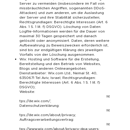
Server zu vermeiden (insbesondere im Fall von
missbräuchlichen Angriffen, sogenannten DDoS-
Attacken) und zum anderen, um die Auslastung
der Server und ihre Stabilität sicherzustellen;
Rechtsgrundlagen: Berechtigte Interessen (Art. 6
Abs. 1 S. 1 lit. f) DSGVO). Löschung von Daten:
Logfile-Informationen werden für die Dauer von
maximal 30 Tagen gespeichert und danach
gelöscht oder anonymisiert. Daten, deren weitere
Aufbewahrung zu Beweiszwecken erforderlich ist,
sind bis zur endgültigen Klärung des jeweiligen
Vorfalls von der Löschung ausgenommen.
Wix: Hosting und Software für die Erstellung,
Bereitstellung und den Betrieb von Websites,
Blogs und anderen Onlineangeboten;
Dienstanbieter: Wix.com Ltd., Nemal St. 40,
6350671 Tel Aviv, Israel; Rechtsgrundlagen:
Berechtigte Interessen (Art. 6 Abs. 1 S. 1 lit. f)
DSGVO);
Website:
ht
tps://de.wix.com/
;
Datenschutzerklärung:
ht
tps://de.wix.com/about/privacy
;
Auftragsverarbeitungsvertrag:
ht
tps://www.wix.com/about/privacy-dpa-users
;