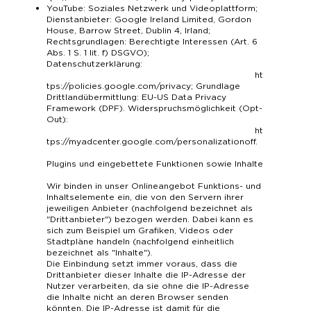
YouTube: Soziales Netzwerk und Videoplattform;
Dienstanbieter: Google Ireland Limited, Gordon
House, Barrow Street, Dublin 4, Irland;
Rechtsgrundlagen: Berechtigte Interessen (Art. 6
Abs. 1 S. 1 lit. f) DSGVO);
Datenschutzerklärung:
ht
tps://policies.google.com/privacy
; Grundlage
Drittlandübermittlung: EU-US Data Privacy
Framework (DPF). Widerspruchsmöglichkeit (Opt-
Out):
ht
tps://myadcenter.google.com/personalizationoff
.
Plugins und eingebettete Funktionen sowie Inhalte
Wir binden in unser Onlineangebot Funktions- und
Inhaltselemente ein, die von den Servern ihrer
jeweiligen Anbieter (nachfolgend bezeichnet als
"Drittanbieter") bezogen werden. Dabei kann es
sich zum Beispiel um Grafiken, Videos oder
Stadtpläne handeln (nachfolgend einheitlich
bezeichnet als "Inhalte").
Die Einbindung setzt immer voraus, dass die
Drittanbieter dieser Inhalte die IP-Adresse der
Nutzer verarbeiten, da sie ohne die IP-Adresse
die Inhalte nicht an deren Browser senden
könnten. Die IP-Adresse ist damit für die