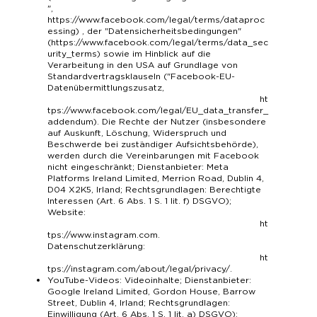
",
https://www.facebook.com/legal/terms/dataproc
essing
) , der "Datensicherheitsbedingungen"
(
https://www.facebook.com/legal/terms/data_sec
urity_terms
) sowie im Hinblick auf die
Verarbeitung in den USA auf Grundlage von
Standardvertragsklauseln ("Facebook-EU-
Datenübermittlungszusatz,
ht
tps://www.facebook.com/legal/EU_data_transfer_
addendum
). Die Rechte der Nutzer (insbesondere
auf Auskunft, Löschung, Widerspruch und
Beschwerde bei zuständiger Aufsichtsbehörde),
werden durch die Vereinbarungen mit Facebook
nicht eingeschränkt; Dienstanbieter: Meta
Platforms Ireland Limited, Merrion Road, Dublin 4,
D04 X2K5, Irland; Rechtsgrundlagen: Berechtigte
Interessen (Art. 6 Abs. 1 S. 1 lit. f) DSGVO);
Website:
ht
tps://www.instagram.com
.
Datenschutzerklärung:
ht
tps://instagram.com/about/legal/privacy/
.
YouTube-Videos: Videoinhalte; Dienstanbieter:
Google Ireland Limited, Gordon House, Barrow
Street, Dublin 4, Irland; Rechtsgrundlagen:
Einwilligung (Art. 6 Abs. 1 S. 1 lit. a) DSGVO);