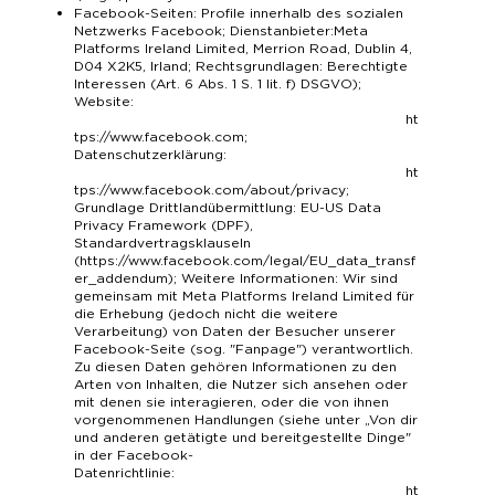
Facebook-Seiten: Profile innerhalb des sozialen
Netzwerks Facebook; Dienstanbieter:Meta
Platforms Ireland Limited, Merrion Road, Dublin 4,
D04 X2K5, Irland; Rechtsgrundlagen: Berechtigte
Interessen (Art. 6 Abs. 1 S. 1 lit. f) DSGVO);
Website:
ht
tps://www.facebook.com
;
Datenschutzerklärung:
ht
tps://www.facebook.com/about/privacy
;
Grundlage Drittlandübermittlung: EU-US Data
Privacy Framework (DPF),
Standardvertragsklauseln
(
https://www.facebook.com/legal/EU_data_transf
er_addendum
); Weitere Informationen: Wir sind
gemeinsam mit Meta Platforms Ireland Limited für
die Erhebung (jedoch nicht die weitere
Verarbeitung) von Daten der Besucher unserer
Facebook-Seite (sog. "Fanpage") verantwortlich.
Zu diesen Daten gehören Informationen zu den
Arten von Inhalten, die Nutzer sich ansehen oder
mit denen sie interagieren, oder die von ihnen
vorgenommenen Handlungen (siehe unter „Von dir
und anderen getätigte und bereitgestellte Dinge"
in der Facebook-
Datenrichtlinie:
ht