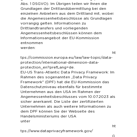
Abs. 1 DSGVO). Im Übrigen teilen wir Ihnen die
Grundlagen der Drittlandübermittlung bei den
einzelnen Anbietern aus dem Drittland mit, wobei
die Angemessenheitsbeschlüsse als Grundlagen
vorrangig gelten. Informationen zu
Drittlandtransfers und vorliegenden
Angemessenheitsbeschlüssen können dem
Informationsangebot der EU-Kommission
entnommen
werden:
ht
tps://commission.europa.eu/law/law-topic/data-
protection/international-dimension-data-
protection_en?prefLang=de.
EU-US Trans-Atlantic Data Privacy Framework: Im
Rahmen des sogenannten „Data Privacy
Framework" (DPF) hat die EU-Kommission das
Datenschutzniveau ebenfalls für bestimmte
Unternehmen aus den USA im Rahmen der
Angemessenheitsbeschlusses vom 10.07.2023 als
sicher anerkannt. Die Liste der zertifizierten
Unternehmen als auch weitere Informationen zu
dem DPF können Sie der Webseite des
Handelsministeriums der USA
unter
ht
tps://www.dataprivacyframework.gov/
(i