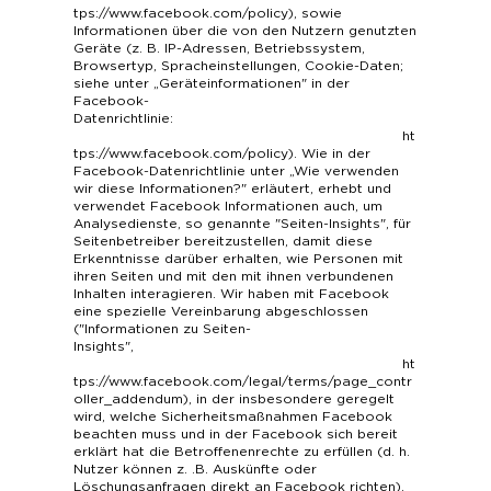
tps://www.facebook.com/policy
), sowie
Informationen über die von den Nutzern genutzten
Geräte (z. B. IP-Adressen, Betriebssystem,
Browsertyp, Spracheinstellungen, Cookie-Daten;
siehe unter „Geräteinformationen" in der
Facebook-
Datenrichtlinie:
ht
tps://www.facebook.com/policy
). Wie in der
Facebook-Datenrichtlinie unter „Wie verwenden
wir diese Informationen?" erläutert, erhebt und
verwendet Facebook Informationen auch, um
Analysedienste, so genannte "Seiten-Insights", für
Seitenbetreiber bereitzustellen, damit diese
Erkenntnisse darüber erhalten, wie Personen mit
ihren Seiten und mit den mit ihnen verbundenen
Inhalten interagieren. Wir haben mit Facebook
eine spezielle Vereinbarung abgeschlossen
("Informationen zu Seiten-
Insights",
ht
tps://www.facebook.com/legal/terms/page_contr
oller_addendum
), in der insbesondere geregelt
wird, welche Sicherheitsmaßnahmen Facebook
beachten muss und in der Facebook sich bereit
erklärt hat die Betroffenenrechte zu erfüllen (d. h.
Nutzer können z. .B. Auskünfte oder
Löschungsanfragen direkt an Facebook richten).