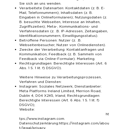
Sie sich an uns wenden.
Verarbeitete Datenarten: Kontaktdaten (z. B. E-
Mail, Telefonnummern); Inhaltsdaten (z. B.
Eingaben in Onlineformularen); Nutzungsdaten (z.
B. besuchte Webseiten, Interesse an Inhalten,
Zugriffszeiten); Meta-, Kommunikations- und
Verfahrensdaten (z. .B. IP-Adressen, Zeitangaben,
Identifikationsnummern, Einwilligungsstatus).
Betroffene Personen: Nutzer (z. .B.
Webseitenbesucher, Nutzer von Onlinediensten).
Zwecke der Verarbeitung: Kontaktanfragen und
Kommunikation; Feedback (z. B. Sammeln von
Feedback via Online-Formular). Marketing.
Rechtsgrundlagen: Berechtigte Interessen (Art. 6
Abs. 1 S. 1 lit. f) DSGVO).
Weitere Hinweise zu Verarbeitungsprozessen,
Verfahren und Diensten:
Instagram: Soziales Netzwerk; Dienstanbieter:
Meta Platforms Ireland Limited, Merrion Road,
Dublin 4, D04 X2K5, Irland; Rechtsgrundlagen:
Berechtigte Interessen (Art. 6 Abs. 1 S. 1 lit. f)
DSGVO);
Website:
ht
tps://www.instagram.com
.
Datenschutzerklärung:
https://instagram.com/abou
t/legal/privacy
.