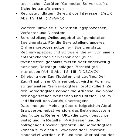
technischen Geräten (Computer, Server etc.).).
Sicherheitsmaßnahmen.
Rechtsgrundlagen: Berechtigte Interessen (Art. 6
Abs. 1 S. 1 lit. f) DSGVO).
Weitere Hinweise zu Verarbeitungsprozessen,
Verfahren und Diensten:
Bereitstellung Onlineangebot auf gemietetem
Speicherplatz: Für die Bereitstellung unseres
Onlineangebotes nutzen wir Speicherplatz,
Rechenkapazität und Software, die wir von einem
entsprechenden Serveranbieter (auch
"Webhoster" genannt) mieten oder anderweitig
beziehen; Rechtsgrundlagen: Berechtigte
Interessen (Art. 6 Abs. 1 S. 1 lit. f) DSGVO).
Erhebung von Zugriffsdaten und Logfiles: Der
Zugriff auf unser Onlineangebot wird in Form von
so genannten "Server-Logfiles" protokolliert. Zu
den Serverlogfiles können die Adresse und Name
der abgerufenen Webseiten und Dateien, Datum
und Uhrzeit des Abrufs, übertragene
Datenmengen, Meldung über erfolgreichen Abruf,
Browsertyp nebst Version, das Betriebssystem
des Nutzers, Referrer URL (die zuvor besuchte
Seite) und im Regelfall IP-Adressen und der
anfragende Provider gehören. Die Serverlogfiles
können zum einen zu Zwecken der Sicherheit
eingesetzt werden, z. B., um eine Überlastung der