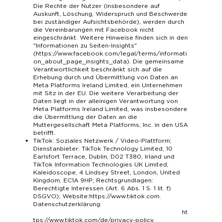
Die Rechte der Nutzer (insbesondere auf
Auskunft, Löschung, Widerspruch und Beschwerde
bei zuständiger Aufsichtsbehörde), werden durch
die Vereinbarungen mit Facebook nicht
eingeschränkt. Weitere Hinweise finden sich in den
"Informationen zu Seiten-Insights"
(
https://www.facebook.com/legal/terms/informati
on_about_page_insights_data
). Die gemeinsame
Verantwortlichkeit beschränkt sich auf die
Erhebung durch und Übermittlung von Daten an
Meta Platforms Ireland Limited, ein Unternehmen
mit Sitz in der EU. Die weitere Verarbeitung der
Daten liegt in der alleinigen Verantwortung von
Meta Platforms Ireland Limited, was insbesondere
die Übermittlung der Daten an die
Muttergesellschaft Meta Platforms, Inc. in den USA
betrifft.
TikTok: Soziales Netzwerk / Video-Plattform;
Dienstanbieter: TikTok Technology Limited, 10
Earlsfort Terrace, Dublin, D02 T380, Irland und
TikTok Information Technologies UK Limited,
Kaleidoscope, 4 Lindsey Street, London, United
Kingdom, EC1A 9HP; Rechtsgrundlagen:
Berechtigte Interessen (Art. 6 Abs. 1 S. 1 lit. f)
DSGVO); Website:
https://www.tiktok.com
.
Datenschutzerklärung:
ht
tps://www.tiktok.com/de/privacy-policy
.